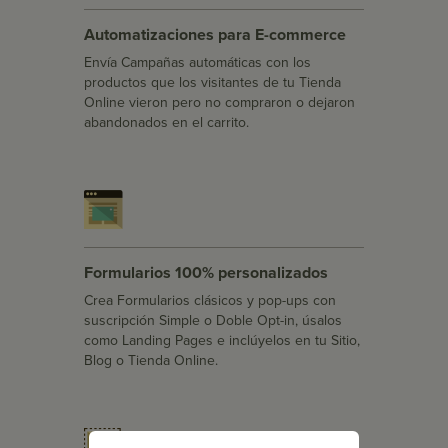
Automatizaciones para E-commerce
Envía Campañas automáticas con los
productos que los visitantes de tu Tienda
Online vieron pero no compraron o dejaron
abandonados en el carrito.
Formularios 100% personalizados
Crea Formularios clásicos y pop-ups con
suscripción Simple o Doble Opt-in, úsalos
como Landing Pages e inclúyelos en tu Sitio,
Blog o Tienda Online.